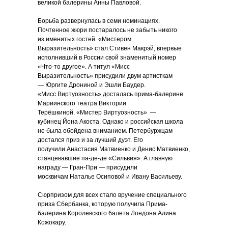
великой балерины Анны Павловой.
Борьба развернулась в семи номинациях.
Почтенное жюри постаралось не забыть никого
из именитых гостей. «Мистером
Выразительность» стал Стивен Макрэй, впервые
исполнивший в России свой знаменитый номер
«Что-то другое». А титул «Мисс
Выразительность» присудили двум артисткам
— Юргите Дрониной и Эшли Баудер.
«Мисс Виртуозность» досталась прима-балерине
Мариинского театра Виктории
Терёшкиной. «Мистер Виртуозность» —
кубинец Йона Акоста. Однако и российская школа
не была обойдена вниманием. Петербуржцам
достался приз и за лучший дуэт. Его
получили Анастасия Матвиенко и Денис Матвиенко,
станцевавшие па-де-де «Сильвия». А главную
награду — Гран-При — присудили
москвичам Наталье Осиповой и Ивану Васильеву.
Сюрпризом для всех стало вручение специального
приза Сбербанка, которую получила Прима-
балерина Королевского балета Лондона Алина
Кожокару.