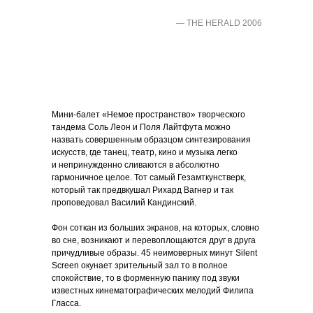
— THE HERALD 2006
Мини-балет «Немое пространство» творческого
тандема Соль Леон и Поля Лайтфута можно
назвать совершенным образцом синтезирования
искусств, где танец, театр, кино и музыка легко
и непринужденно сливаются в абсолютно
гармоничное целое. Тот самый Гезамткунстверк,
который так предвкушал Рихард Вагнер и так
проповедовал Василий Кандинский.
Фон соткан из больших экранов, на которых, словно
во сне, возникают и перевоплощаются друг в друга
причудливые образы. 45 неимоверных минут Silent
Screen окунает зрительный зал то в полное
спокойствие, то в форменную панику под звуки
известных кинематографических мелодий Филипа
Гласса.