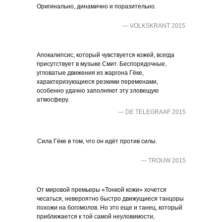
Оригинально, динамично и поразительно.
— VOLKSKRANT 2015
Апокалипсис, который чувствуется кожей, всегда
присутствует в музыке Смит. Беспорядочные,
угловатые движения из жаргона Гёке,
характеризующиеся резкими переменами,
особенно удачно заполняют эту зловещую
атмосферу.
— DE TELEGRAAF 2015
Сила Гёке в том, что он идёт против силы.
— TROUW 2015
От мировой премьеры «Тонкой кожи» хочется
чесаться, невероятно быстро движущиеся танцоры
похожи на богомолов. Но это еще и танец, который
приближается к той самой неуловимости,