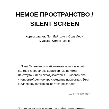
НЕМОЕ ПРОСТРАНСТВО /
SILENT SCREEN
хореография:
Пол Лайтфут и Соль Леон
музыка:
Филип Гласс
…Silent Screen — это абсолютно затягивающий
балет, в котором все характерные приемы
Лайтфута и Леон складываются в… назовем это
«непревзойденное произведение искусства». Этот
шедевр неизбежно покорит ваше сердце.
— TROUW 2005
Это одна из самых длинных работ знаменитого