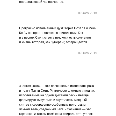
определяющей человечество.
— TROUW 2015
Прекрасно исполненный дуэт Хорхе Нозаля и Мен-
Ке Ву неспроста является финальным. Как
и в песнях Смит, ответа нет, хотя есть сомнения
и жизнь, которая, как бумеранг, возвращается.
— TROUW 2015
«Тонкая кожа» — это посвящение иконе панк-рока
и поэту Патти Смит. Ритмически сложные и подчас
исполняемые на одном дыхании песни певицы
формируют визуально и акустически мощный
синтез с совершенно особенным неистовым
языком тела, созданным Гёке. «Сознание — это
картинка. И в этом намёке на спираль есть уголок.