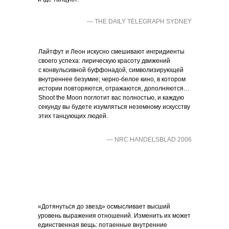
— THE DAILY TELEGRAPH SYDNEY
Лайтфут и Леон искусно смешивают ингридиенты
своего успеха: лирическую красоту движений
с конвульсивной буффонадой, символизирующей
внутреннее безумие; черно-белое кино, в котором
истории повторяются, отражаются, дополняются…
Shoot the Moon поглотит вас полностью, и каждую
секунду вы будете изумляться неземному искусству
этих танцующих людей.
— NRC HANDELSBLAD 2006
«Дотянуться до звезд» осмысливает высший
уровень выражения отношений. Изменить их может
единственная вещь: потаенные внутренние