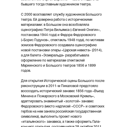
бывшего тогда главным художником театра.
С 2000 возглавляет службу художников Большого
театра. Ей доверена работа с историческими
материалами: в Большом она возобовляла
сценографию Петра Вильямса («Евгений Онегин»,
постановка 1944 года) и Федора Федоровского
(«Борис Годунов», спектакль 1948 года), по мотивам
эскизов Федоровского создавала сценографию
новой постановки оперы «Царская невеста» (2014),
а для балета «Эсмеральда» разрабатывала
оформление по материалам спектаклей
Мариинского и Большого театров 1856 и 1899
годов.
Для открытия Исторической сцены Большого после
реконструкции в 2011-м Пикаловой предстояло
воссоздать исторический занавес 1856 года «Въезд
Минина и Пожарского в Московский Кремль»,
адаптировать знаменитый «золотой» занавес
Федоровского (место надписей «СССР» и советских
гербов на нем заняла российская государственная
символика), выполнить проект нового
«итальянского» занавеса, а также оформить Гала-
концерт открытия, состоявшийся 28 октября 2011.