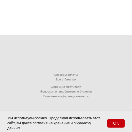
Способы оплаты
Все о билетах
Дирекция фестиваля
Вопросы по приобретению билетов
Политика конфиденциальности
Мы используем cookies. Продолжая использовать этот
© 2001-2026. Ассоциация «Дансе Оупен фестиваль (фестиваль Открытых Танцев)».
ОК
сайт, вы даете согласие на хранение и обработку
Все материалы являются собственностью Ассоциации «Дансе Оупен фестиваль
данных
(фестиваль Открытых Танцев)»