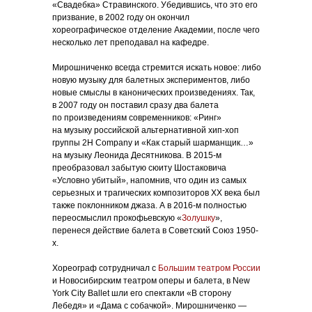
«Свадебка» Стравинского. Убедившись, что это его
призвание, в 2002 году он окончил
хореографическое отделение Академии, после чего
несколько лет преподавал на кафедре.
Мирошниченко всегда стремится искать новое: либо
новую музыку для балетных экспериментов, либо
новые смыслы в канонических произведениях. Так,
в 2007 году он поставил сразу два балета
по произведениям современников: «Ринг»
на музыку российской альтернативной хип-хоп
группы 2Н Company и «Как старый шарманщик…»
на музыку Леонида Десятникова. В 2015-м
преобразовал забытую сюиту Шостаковича
«Условно убитый», напомнив, что один из самых
серьезных и трагических композиторов XX века был
также поклонником джаза. А в 2016-м полностью
переосмыслил прокофьевскую «
Золушку
»,
перенеся действие балета в Советский Союз 1950-
х.
Хореограф сотрудничал с
Большим театром России
и Новосибирским театром оперы и балета, в New
York City Ballet шли его спектакли «В сторону
Лебедя» и «Дама с собачкой». Мирошниченко —