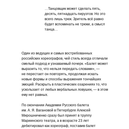
…Танцовщик может сделать пять,
десять, пятнадцать пируэтов. Но это
всего лишь трюк. Зритель всё равно
будет вспоминать не трюки, а смысл
танца…
Один из ведущих и самых востребованных
российских хореографов, чей стиль всегда отличали
смелый подход и узнаваемый почерк. «Балет может
выразить то, что нельзя передать словами», —
не перестает он повторять, продолжая искать
новые формы и способы выражения тончайших
эмоций. Раскрыть в пластических озарениях то, что
ускользает от любых вербальных ловушек, — в этом
ему нет равных.
По окончании Академии Русского балета
им. А. Я. Вагановой в Петербурге Алексей
Мирошниченко сразу был принят в труппу
Мариинского театра, а в возрасте 23 лет
дебютировал как хореограф, поставив балет