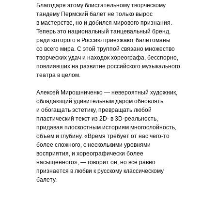
Благодаря этому блистательному творческому
тандему Пермский балет не только вырос
в мастерстве, но и добился мирового признания.
Теперь это национальный танцевальный бренд,
ради которого в Россию приезжают балетоманы
со всего мира. С этой труппой связано множество
творческих удач и находок хореографа, бесспорно,
повлиявших на развитие российского музыкального
театра в целом.
Алексей Мирошниченко — невероятный художник,
обладающий удивительным даром обновлять
и обогащать эстетику, превращать любой
пластический текст из 2D- в 3D-реальность,
придавая плоскостным историям многослойность,
объем и глубину. «Время требует от нас чего-то
более сложного, с несколькими уровнями
восприятия, и хореографически более
насыщенного», — говорит он, но все равно
признается в любви к русскому классическому
балету.