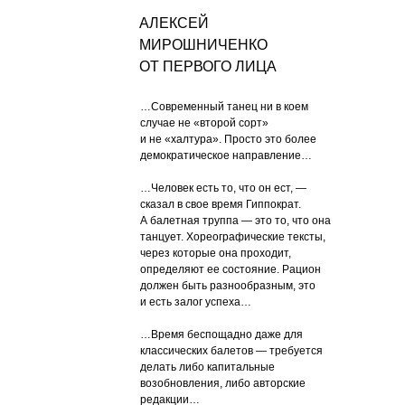
АЛЕКСЕЙ
МИРОШНИЧЕНКО
ОТ ПЕРВОГО ЛИЦА
…Современный танец ни в коем
случае не «второй сорт»
и не «халтура». Просто это более
демократическое направление…
…Человек есть то, что он ест, —
сказал в свое время Гиппократ.
А балетная труппа — это то, что она
танцует. Хореографические тексты,
через которые она проходит,
определяют ее состояние. Рацион
должен быть разнообразным, это
и есть залог успеха…
…Время беспощадно даже для
классических балетов — требуется
делать либо капитальные
возобновления, либо авторские
редакции…