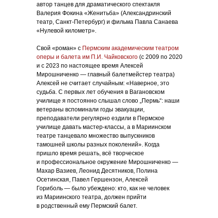
автор танцев для драматического спектакля
Валерия Фокина «Женитьба» (Александринский
театр, Санкт-Петербург) и фильма Павла Санаева
«Нулевой километр».
Свой «роман» с
Пермским академическим театром
оперы и балета им П.И. Чайковского
(с 2009 по 2020
и с 2023 по настоящее время Алексей
Мирошниченко — главный балетмейстер театра)
Алексей не считает случайным: «Наверное, это
судьба. С первых лет обучения в Вагановском
училище я постоянно слышал слово „Пермь“: наши
ветераны вспоминали годы эвакуации,
преподаватели регулярно ездили в Пермское
училище давать мастер-классы, а в Мариинском
театре танцевало множество выпускников
тамошней школы разных поколений». Когда
пришло время решать, всё творческое
и профессиональное окружение Мирошниченко —
Махар Вазиев, Леонид Десятников, Полина
Осетинская, Павел Гершензон, Алексей
Гориболь — было убеждено: кто, как не человек
из Мариинского театра, должен прийти
в родственный ему Пермский балет.