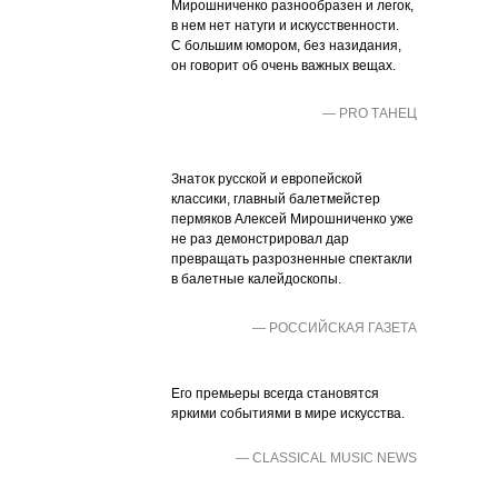
Мирошниченко разнообразен и легок,
в нем нет натуги и искусственности.
C большим юмором, без назидания,
он говорит об очень важных вещах.
— PRO ТАНЕЦ
Знаток русской и европейской
классики, главный балетмейстер
пермяков Алексей Мирошниченко уже
не раз демонстрировал дар
превращать разрозненные спектакли
в балетные калейдоскопы.
— РОССИЙСКАЯ ГАЗЕТА
Его премьеры всегда становятся
яркими событиями в мире искусства.
— CLASSICAL MUSIC NEWS