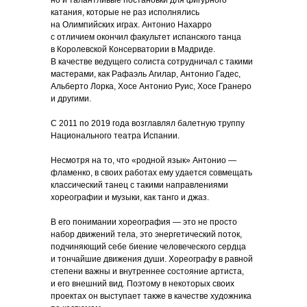
но и талантливые постановки для фигурного
катания, которые не раз исполнялись
на Олимпийских играх. Антонио Нахарро
с отличием окончил факультет испанского танца
в Королевской Консерватории в Мадриде.
В качестве ведущего солиста сотрудничал с такими
мастерами, как Рафаэль Агилар, Антонио Гадес,
Альберто Лорка, Хосе Антонио Руис, Хосе Гранеро
и другими.
С 2011 по 2019 года возглавлял балетную труппу
Национального театра Испании.
Несмотря на то, что «родной язык» Антонио —
фламенко, в своих работах ему удается совмещать
классический танец с такими направлениями
хореографии и музыки, как танго и джаз.
В его понимании хореография — это не просто
набор движений тела, это энергетический поток,
подчиняющий себе биение человеческого сердца
и тончайшие движения души. Хореографу в равной
степени важны и внутреннее состояние артиста,
и его внешний вид. Поэтому в некоторых своих
проектах он выступает также в качестве художника