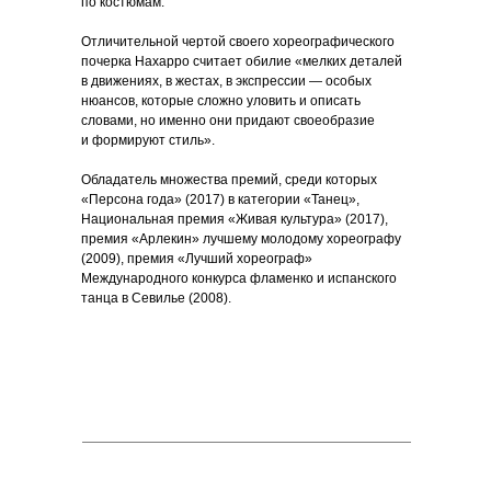
по костюмам.
Отличительной чертой своего хореографического
почерка Нахарро считает обилие «мелких деталей
в движениях, в жестах, в экспрессии — особых
нюансов, которые сложно уловить и описать
словами, но именно они придают своеобразие
и формируют стиль».
Обладатель множества премий, среди которых
«Персона года» (2017) в категории «Танец»,
Национальная премия «Живая культура» (2017),
премия «Арлекин» лучшему молодому хореографу
(2009), премия «Лучший хореограф»
Международного конкурса фламенко и испанского
танца в Севилье (2008).