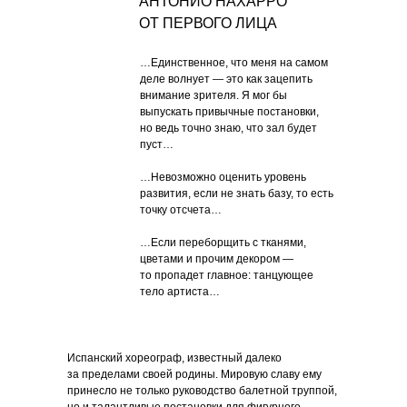
АНТОНИО НАХАРРО
ОТ ПЕРВОГО ЛИЦА
…Единственное, что меня на самом
деле волнует — это как зацепить
внимание зрителя. Я мог бы
выпускать привычные постановки,
но ведь точно знаю, что зал будет
пуст…
…Невозможно оценить уровень
развития, если не знать базу, то есть
точку отсчета…
…Если переборщить с тканями,
цветами и прочим декором —
то пропадет главное: танцующее
тело артиста…
Испанский хореограф, известный далеко
за пределами своей родины. Мировую славу ему
принесло не только руководство балетной труппой,