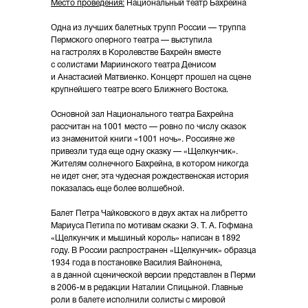
Место проведения:
Национальный театр Бахрейна
Одна из лучших балетных трупп России — труппа
Пермского оперного театра — выступила
на гастролях в Королевстве Бахрейн вместе
с солистами Мариинского театра Денисом
и Анастасией Матвиенко. Концерт прошел на сцене
крупнейшего театре всего Ближнего Востока.
Основной зал Национального театра Бахрейна
рассчитан на 1001 место — ровно по числу сказок
из знаменитой книги «1001 ночь». Россияне же
привезли туда еще одну сказку — «Щелкунчик».
Жителям солнечного Бахрейна, в котором никогда
не идет снег, эта чудесная рождественская история
показалась еще более волшебной.
Балет Петра Чайковского в двух актах на либретто
Мариуса Петипа по мотивам сказки Э. Т. А. Гофмана
«Щелкунчик и мышиный король» написан в 1892
году. В России распространен «Щелкунчик» образца
1934 года в постановке Василия Вайнонена,
а в данной сценической версии представлен в Перми
в 2006-м в редакции Наталии Спицыной. Главные
роли в балете исполнили солисты с мировой