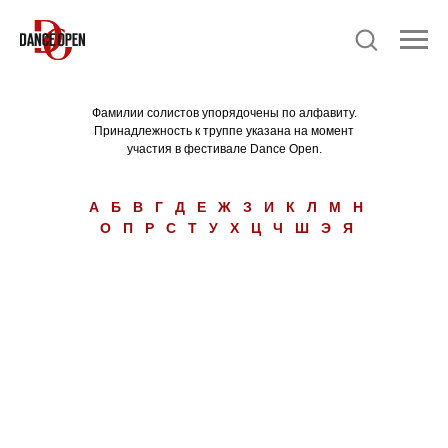
Фамилии солистов упорядочены по алфавиту.
Принадлежность к труппе указана на момент
участия в фестивале Dance Open.
А
Б
В
Г
Д
Е
Ж
З
И
К
Л
М
Н
О
П
Р
С
Т
У
Х
Ц
Ч
Ш
Э
Я