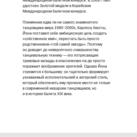
Международном балетном конкурсе. В 2008 г. был
удостоен Золотой медали в Корейском
Международном балетном конкурсе.
Племянник едва ли не самого знаменитого
танцовщика мира 1990−2000х, Карлоса Акосты,
Йона поставил себе амбициозную цель создать
«собственное имя», перестать быть просто
родственником «той самой звезды». Поэтому
он доводит до невероятного совершенства
танцевальную технику — его потрясающие
трюковые каскады в классических па-де просто
поражают воображение зрителей. Однако Йона
стремится к большему: он тщательно формирует
узнаваемый исполнительский и актерский стиль,
который обеспечить ему прочное место не только
в современной иерархии танцовщиков, но
и в истории балета XIX века.