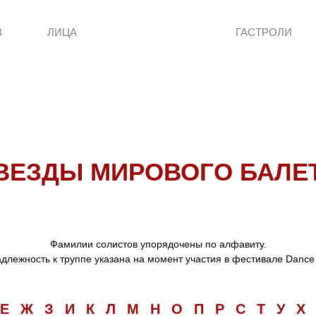
В
ЛИЦА
ГАСТРОЛИ
ВЕЗДЫ МИРОВОГО БАЛЕ
Фамилии солистов упорядочены по алфавиту.
длежность к труппе указана на момент участия в фестивале Dance
Е
Ж
З
И
К
Л
М
Н
О
П
Р
С
Т
У
Х