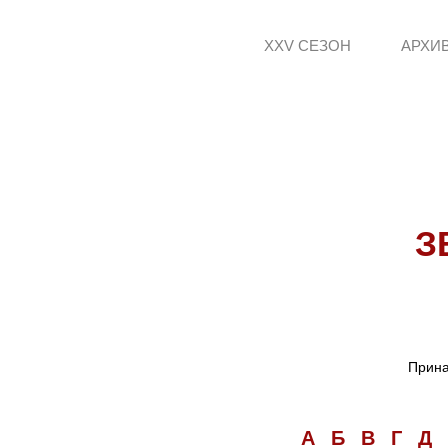
XXV СЕЗОН
АРХИ
З
Прина
А
Б
В
Г
Д