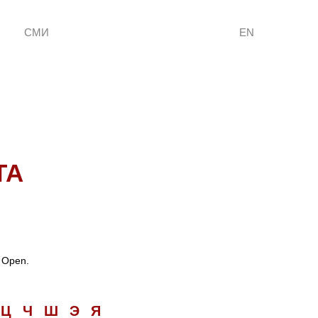
СМИ
EN
ТА
 Open.
Ц
Ч
Ш
Э
Я