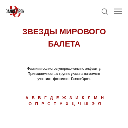
ЗВЕЗДЫ МИРОВОГО
БАЛЕТА
Фамилии солистов упорядочены по алфавиту.
Принадлежность к труппе указана на момент
участия в фестивале Dance Open.
А
Б
В
Г
Д
Е
Ж
З
И
К
Л
М
Н
О
П
Р
С
Т
У
Х
Ц
Ч
Ш
Э
Я