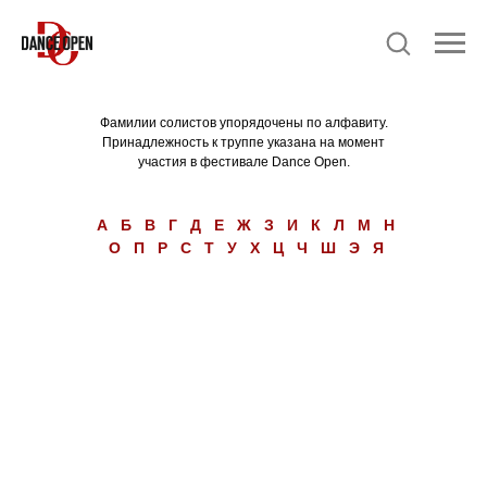
Фамилии солистов упорядочены по алфавиту.
Принадлежность к труппе указана на момент
участия в фестивале Dance Open.
А
Б
В
Г
Д
Е
Ж
З
И
К
Л
М
Н
О
П
Р
С
Т
У
Х
Ц
Ч
Ш
Э
Я