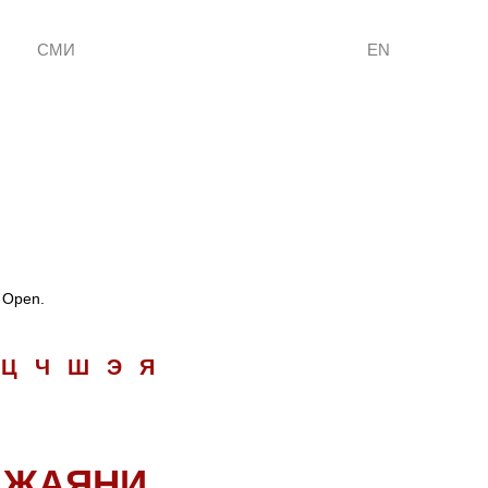
СМИ
EN
 Open.
Ц
Ч
Ш
Э
Я
ДЖАЯНИ