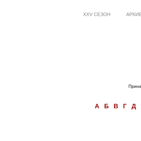
XXV СЕЗОН
АРХИ
Прина
А
Б
В
Г
Д