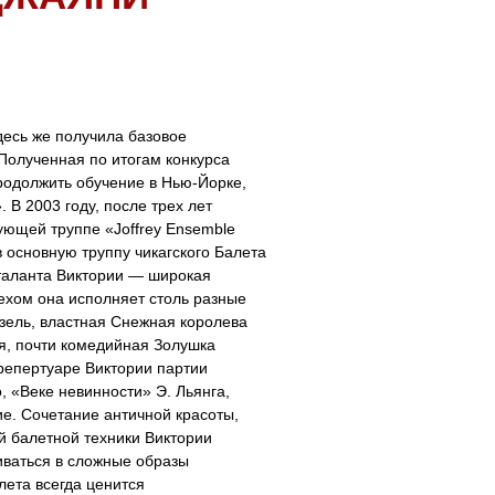
десь же получила базовое
Полученная по итогам конкурса
родолжить обучение в Нью-Йорке,
. В 2003 году, после трех лет
ующей труппе «Joffrey Ensemble
 основную труппу чикагского Балета
таланта Виктории — широкая
ехом она исполняет столь разные
зель, властная Снежная королева
я, почти комедийная Золушка
 репертуаре Виктории партии
, «Веке невинности» Э. Льянга,
гие. Сочетание античной красоты,
й балетной техники Виктории
иваться в сложные образы
лета всегда ценится