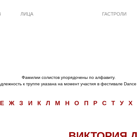
В
ЛИЦА
ГАСТРОЛИ
Фамилии солистов упорядочены по алфавиту.
длежность к труппе указана на момент участия в фестивале Dance
Е
Ж
З
И
К
Л
М
Н
О
П
Р
С
Т
У
Х
ВИКТОРИЯ 