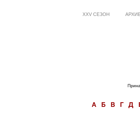
XXV СЕЗОН
АРХИ
Прина
А
Б
В
Г
Д