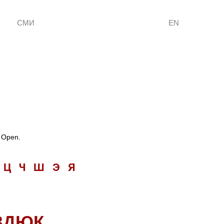
СМИ
EN
 Open.
Ц
Ч
Ш
Э
Я
ЗДЮК