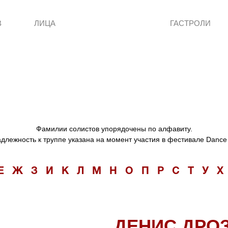
В
ЛИЦА
ГАСТРОЛИ
Фамилии солистов упорядочены по алфавиту.
длежность к труппе указана на момент участия в фестивале Dance
Е
Ж
З
И
К
Л
М
Н
О
П
Р
С
Т
У
Х
ДЕНИС ДРО