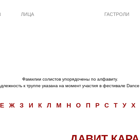
В
ЛИЦА
ГАСТРОЛИ
Фамилии солистов упорядочены по алфавиту.
длежность к труппе указана на момент участия в фестивале Dance
Е
Ж
З
И
К
Л
М
Н
О
П
Р
С
Т
У
Х
ДАВИТ КАР