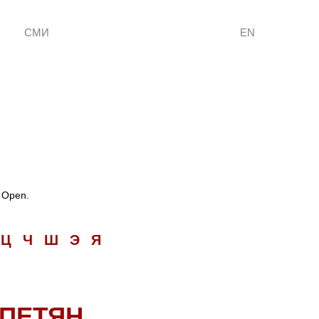
СМИ
EN
 Open.
Ц
Ч
Ш
Э
Я
АПЕТЯН