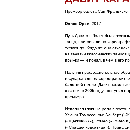
Премьер балета Сан-Франциско
Dance Open
: 2017
Путь Давита в балет был сложным
танца, настаивали на хореограф
тхеквондо. Когда же они отчаяли
на занятии классических танцов
прыжки — и понял, в чем в его пр
Получив профессиональное обра
государственном хореографичес
балетной школе, Давит несколько
а затем, в 2005 году, поступил в
премьера.
Исполнял главные роли в постано
Хельги Томассеном: Альберт («Ж
(«Щелкунчик»), Ромео («Ромео и 
(«Спящая красавица»), Принц Зи