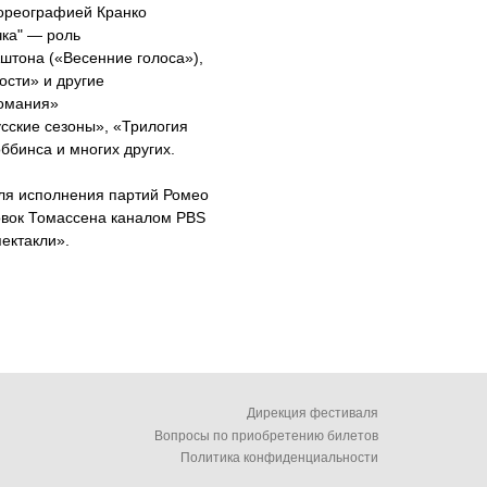
хореографией Кранко
чка" — роль
штона («Весенние голоса»),
ости» и другие
омания»
сские сезоны», «Трилогия
ббинса и многих других.
ля исполнения партий Ромео
овок Томассена каналом PBS
ектакли».
Дирекция фестиваля
Вопросы по приобретению билетов
Политика конфиденциальности