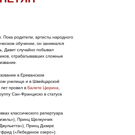
. Пока родители, артисты народного
ическом обучении, он занимался
сь, Давит случайно побывал
щиков, отрабатывавших сложные
извание.
зование в Ереванском
ком училище и в Швейцарской
 лет провел в
Балете Цюриха
,
 труппу Сан-Франциско в статусе
вках классического репертуара
изель»), Принц Щелкунчик
Джульетта»), Принц Дэзире
гфрид («Лебединое озеро»).