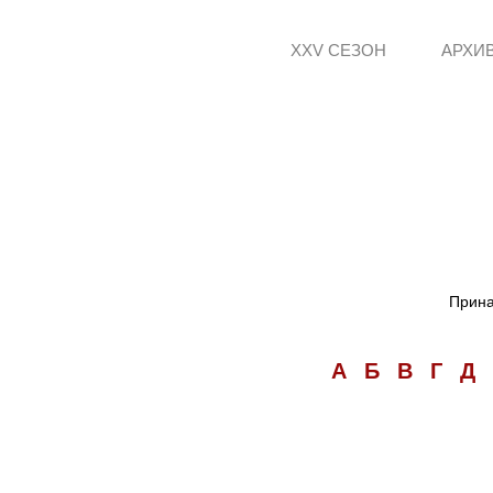
XXV СЕЗОН
АРХИ
Прина
А
Б
В
Г
Д