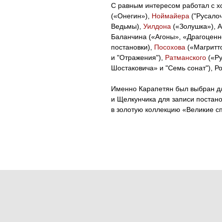
С равным интересом работал с 
(«Онегин»),
Ноймайера
("Русало
Ведьмы),
Уилдона
(«Золушка»), А
Баланчина («Агоны», «Драгоценн
постановки),
Посохова
(«Магритт
и "Отражения"),
Ратманского
(«Ру
Шостаковича» и "Семь сонат"), Ро
Именно Карапетян был выбран д
и Щелкунчика для записи постан
в золотую коллекцию «Великие сп