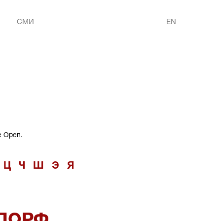
СМИ
EN
e Open.
Ц
Ч
Ш
Э
Я
ДОРФ