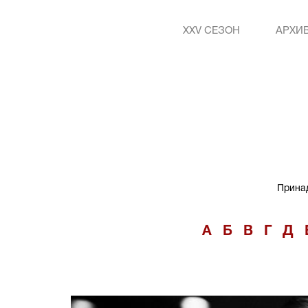
XXV СЕЗОН
АРХИ
Принад
А
Б
В
Г
Д