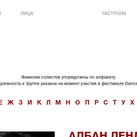
В
ЛИЦА
ГАСТРОЛИ
Фамилии солистов упорядочены по алфавиту.
лежность к труппе указана на момент участия в фестивале Danc
Е
Ж
З
И
К
Л
М
Н
О
П
Р
С
Т
У
Х
АЛБАН ЛЕН