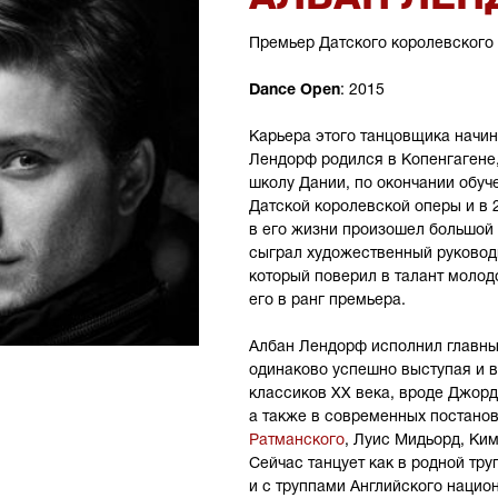
Премьер Датского королевского
Dance Open
: 2015
Карьера этого танцовщика начин
Лендорф родился в Копенгагене
школу Дании, по окончании обуч
Датской королевской оперы и в 
в его жизни произошел большой 
сыграл художественный руковод
который поверил в талант молод
его в ранг премьера.
Албан Лендорф исполнил главны
одинаково успешно выступая и в
классиков XX века, вроде Джор
а также в современных постано
Ратманского
, Луис Мидьорд, Ки
Сейчас танцует как в родной тру
и с труппами Английского нацио