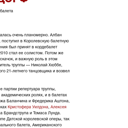
 балета
алась очень планомерно. Албан
, поступил в Королевскую балетную
ения был принят в кордебалет
2010 стал ее солистом. Потом же
скачок, и важную роль в этом
итель труппы — Николай Хюббе,
ого 21-летнего танцовщика и возвел
е партии репертуара труппы,
 академических ролях, и в балетах
джа Баланчина и Фредерика Аштона,
вках
Кристофера Уилдона
,
Алексея
ма Брандструпа и Томаса Лунда.
ппе Датской королевской оперы, так
нального балета, Американского