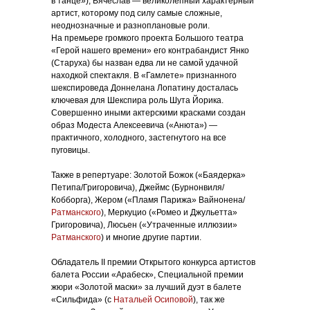
в танце»), Вячеслав — великолепный характерный
артист, которому под силу самые сложные,
неоднозначные и разноплановые роли.
На премьере громкого проекта Большого театра
«Герой нашего времени» его контрабандист Янко
(Старуха) бы назван едва ли не самой удачной
находкой спектакля. В «Гамлете» признанного
шекспироведа Доннелана Лопатину досталась
ключевая для Шекспира роль Шута Йорика.
Совершенно иными актерскими красками создан
образ Модеста Алексеевича («Анюта») —
практичного, холодного, застегнутого на все
пуговицы.
Также в репертуаре: Золотой Божок («Баядерка»
Петипа/Григоровича), Джеймс (Бурнонвиля/
Кобборга), Жером («Пламя Парижа» Вайнонена/
Ратманского
), Меркуцио («Ромео и Джульетта»
Григоровича), Люсьен («Утраченные иллюзии»
Ратманского
) и многие другие партии.
Обладатель II премии Открытого конкурса артистов
балета России «Арабеск», Специальной премии
жюри «Золотой маски» за лучший дуэт в балете
«Сильфида» (с
Натальей Осиповой
), так же