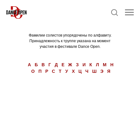
Фамилии солистов упорядочены по алфавиту.
Принадлежность к труппе указана на момент
участия в фестивале Dance Open.
А
Б
В
Г
Д
Е
Ж
З
И
К
Л
М
Н
О
П
Р
С
Т
У
Х
Ц
Ч
Ш
Э
Я