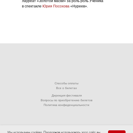
лауреат «Золотой маски» за роль роль Ученика
в спектакле
Юрия Посохова
«Нуреев».
Способы оплаты
Все о билетах
Дирекция фестиваля
Вопросы по приобретению билетов
Политика конфиденциальности
© 2001-2026. Ассоциация «Дансе Оупен фестиваль (фестиваль Открытых Танцев)».
Мы используем cookies. Продолжая использовать этот сайт, вы