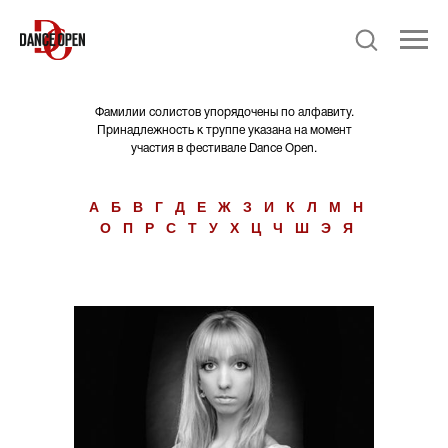
Фамилии солистов упорядочены по алфавиту.
Принадлежность к труппе указана на момент
участия в фестивале Dance Open.
А
Б
В
Г
Д
Е
Ж
З
И
К
Л
М
Н
О
П
Р
С
Т
У
Х
Ц
Ч
Ш
Э
Я