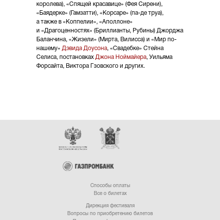
королева), «Спящей красавице» (Фея Сирени),
«Баядерке» (Гамзатти), «Корсаре» (па-де труа),
а также в «Коппелии», «Аполлоне»
и «Драгоценностях» (Бриллианты, Рубины) Джорджа
Баланчина, «Жизели» (Мирта, Вилисса) и «Мир по-
нашему»
Дэвида Доусона
, «Свадебке» Стейна
Селиса, постановках
Джона Ноймайера
, Уильяма
Форсайта, Виктора Гзовского и других.
Способы оплаты
Все о билетах
Дирекция фестиваля
Вопросы по приобретению билетов