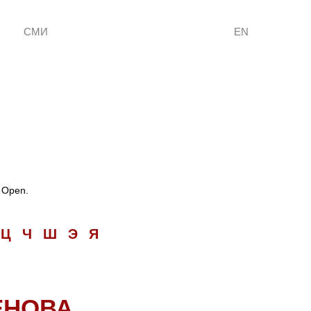
СМИ
EN
 Open.
Ц
Ч
Ш
Э
Я
ЕНОВА