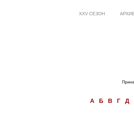
XXV СЕЗОН
АРХИ
Прина
А
Б
В
Г
Д