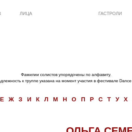
В
ЛИЦА
ГАСТРОЛИ
Фамилии солистов упорядочены по алфавиту.
длежность к труппе указана на момент участия в фестивале Dance
Е
Ж
З
И
К
Л
М
Н
О
П
Р
С
Т
У
Х
ОЛЬГА СЕМ