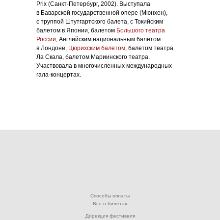
Prix (Санкт-Петербург, 2002). Выступала
в Баварской государственной опере (Мюнхен),
с труппой Штутгартского балета, с Токийским
балетом в Японии, балетом
Большого театра
России
, Английским национальным балетом
в Лондоне,
Цюрихским балетом
, балетом театра
Ла Скала, балетом Мариинского театра.
Участвовала в многочисленных международных
гала-концертах.
Способы оплаты
Все о билетах
Дирекция фестиваля