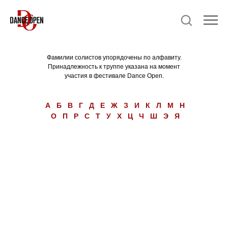
Фамилии солистов упорядочены по алфавиту.
Принадлежность к труппе указана на момент
участия в фестивале Dance Open.
А
Б
В
Г
Д
Е
Ж
З
И
К
Л
М
Н
О
П
Р
С
Т
У
Х
Ц
Ч
Ш
Э
Я