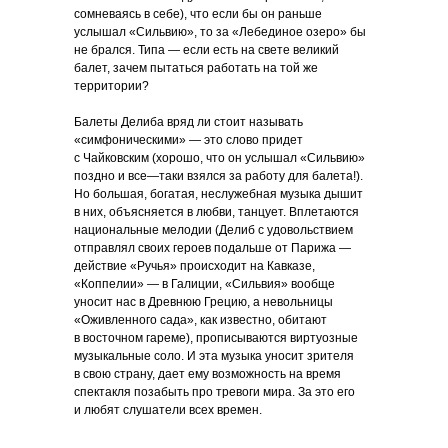
сомневаясь в себе), что если бы он раньше
услышал «Сильвию», то за «Лебединое озеро» бы
не брался. Типа — если есть на свете великий
балет, зачем пытаться работать на той же
территории?
Балеты Делиба вряд ли стоит называть
«симфоническими» — это слово придет
с Чайковским (хорошо, что он услышал «Сильвию»
поздно и все—таки взялся за работу для балета!).
Но большая, богатая, неслужебная музыка дышит
в них, объясняется в любви, танцует. Вплетаются
национальные мелодии (Делиб с удовольствием
отправлял своих героев подальше от Парижа —
действие «Ручья» происходит на Кавказе,
«Коппелии» — в Галиции, «Сильвия» вообще
уносит нас в Древнюю Грецию, а невольницы
«Оживленного сада», как известно, обитают
в восточном гареме), прописываются виртуозные
музыкальные соло. И эта музыка уносит зрителя
в свою страну, дает ему возможность на время
спектакля позабыть про тревоги мира. За это его
и любят слушатели всех времен.