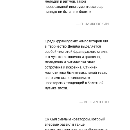
мелодий и ритмов, такой
превосходной инструментовки еще
никогда не бывало в балете.
— П. ЧАЙКОВСКИЙ
Среди французских композиторов XIX
в. творчество Делиба выделяется
особой чистотой французского стиля:
его музыка лаконична и красочна,
мелодична и ритмически гибка,
остроумна и искренна. Стихией
композитора был музыкальный театр,
а его имя стало синонимом
новаторских тенденций в балетной
музыке эпохи.
— BELCANTO.RU
Он был смелым новатором, который
впервые развил в танце
драматическое начало, выбрав метод