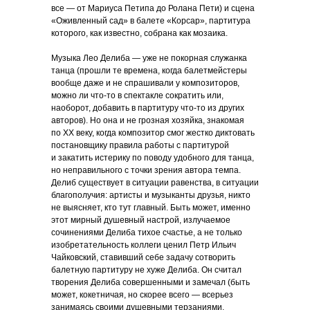
все — от Мариуса Петипа до Ролана Пети) и сцена
«Оживленный сад» в балете «Корсар», партитура
которого, как известно, собрана как мозаика.
Музыка Лео Делиба — уже не покорная служанка
танца (прошли те времена, когда балетмейстеры
вообще даже и не спрашивали у композиторов,
можно ли что-то в спектакле сократить или,
наоборот, добавить в партитуру что-то из других
авторов). Но она и не грозная хозяйка, знакомая
по ХХ веку, когда композитор смог жестко диктовать
постановщику правила работы с партитурой
и закатить истерику по поводу удобного для танца,
но неправильного с точки зрения автора темпа.
Делиб существует в ситуации равенства, в ситуации
благополучия: артисты и музыканты друзья, никто
не выясняет, кто тут главный. Быть может, именно
этот мирный душевный настрой, излучаемое
сочинениями Делиба тихое счастье, а не только
изобретательность коллеги ценил Петр Ильич
Чайковский, ставивший себе задачу сотворить
балетную партитуру не хуже Делиба. Он считал
творения Делиба совершенными и замечал (быть
может, кокетничая, но скорее всего — всерьез
занимаясь своими душевными терзаниями,