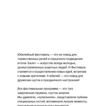
Юбилейный фестиваль — это не повод для
торжественных речей и серьезного подведения
итогов. Балет — искусство всегда молодых,
целеустремленных азартных людей. И Фестиваль
стремится к осуществлению новых идей, встречам
с новыми зрителями. А юбилей — это повод для
дружеских шуток и праздничного настроения!
Вся фестивальная программа — это туго
закрученная пружина, сгусток энергии.
Мы удивляли, «хулиганили», представляли публике
специальных гостей, вспоминали лучшие моменты,
прошедшие в разные годы концертов.