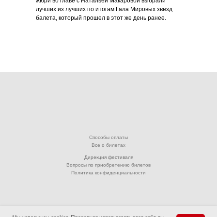
жюри во главе с Натальей Макаровой выбрали
лучших из лучших по итогам Гала Мировых звезд
балета, который прошел в этот же день ранее.
Способы оплаты
Все о билетах
Дирекция фестиваля
Вопросы по приобретению билетов
Политика конфиденциальности
© 2001-2026. Ассоциация «Дансе Оупен фестиваль (фестиваль Открытых Танцев)».