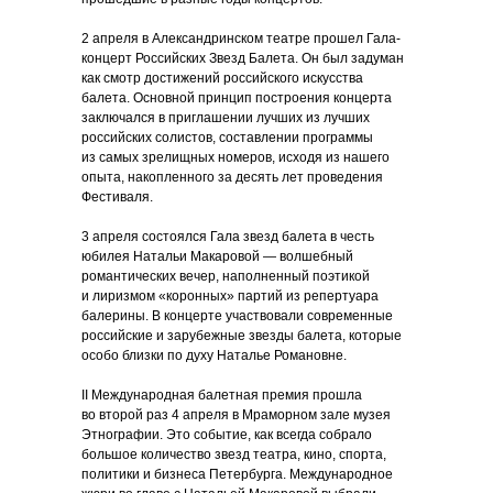
2 апреля в Александринском театре прошел Гала-
концерт Российских Звезд Балета. Он был задуман
как смотр достижений российского искусства
балета. Основной принцип построения концерта
заключался в приглашении лучших из лучших
российских солистов, составлении программы
из самых зрелищных номеров, исходя из нашего
опыта, накопленного за десять лет проведения
Фестиваля.
3 апреля состоялся Гала звезд балета в честь
юбилея Натальи Макаровой — волшебный
романтических вечер, наполненный поэтикой
и лиризмом «коронных» партий из репертуара
балерины. В концерте участвовали современные
российские и зарубежные звезды балета, которые
особо близки по духу Наталье Романовне.
II Международная балетная премия прошла
во второй раз 4 апреля в Мраморном зале музея
Этнографии. Это событие, как всегда собрало
большое количество звезд театра, кино, спорта,
политики и бизнеса Петербурга. Международное